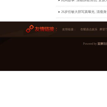
民间故事: 渔霸拆散情侣, 女
26岁任敏大胆写真曝光, 清瘦
友情链接：
杏耀
鼎点娱乐
摩登
Powered by
蓝狮注