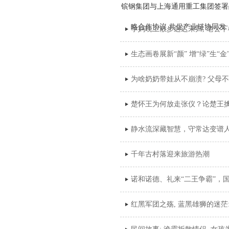
镔钢集团与上海通用重工集团签署
略合作协议 共促产业链协同发
孕妈晚上散步迟迟未归, 老公下
生态画卷展新“颜” 增“绿”生“
为啥奶奶带娃从不崩溃? 父母不
楚怀王为何放走张仪？论楚王擒
静水流深藏智慧，守常达变谱
千年古村落迎来旅游热潮
诺和诺德、礼来“二王争霸”，
红黑军团之殇, 蓝黑雄狮的迷茫: 